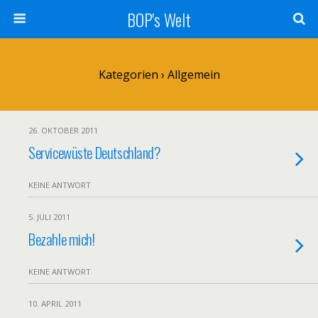
BOP's Welt
Kategorien ›
Allgemein
26. OKTOBER 2011
Servicewüste Deutschland?
KEINE ANTWORT
5. JULI 2011
Bezahle mich!
KEINE ANTWORT
10. APRIL 2011