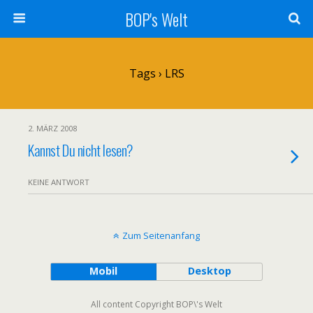
BOP's Welt
Tags › LRS
2. MÄRZ 2008
Kannst Du nicht lesen?
KEINE ANTWORT
Zum Seitenanfang
Mobil
Desktop
All content Copyright BOP\'s Welt