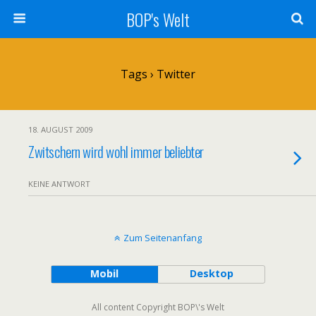
BOP's Welt
Tags › Twitter
18. AUGUST 2009
Zwitschern wird wohl immer beliebter
KEINE ANTWORT
Zum Seitenanfang
Mobil
Desktop
All content Copyright BOP\'s Welt