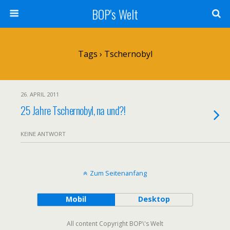
BOP's Welt
Tags › Tschernobyl
26. APRIL 2011
25 Jahre Tschernobyl, na und?!
KEINE ANTWORT
Zum Seitenanfang
Mobil
Desktop
All content Copyright BOP\'s Welt