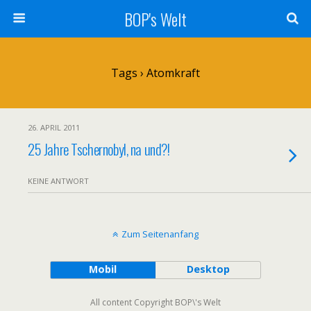
BOP's Welt
Tags › Atomkraft
26. APRIL 2011
25 Jahre Tschernobyl, na und?!
KEINE ANTWORT
Zum Seitenanfang
Mobil
Desktop
All content Copyright BOP\'s Welt